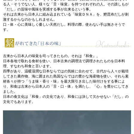
る人・そうでない人、様々な「舌・味覚」を持つそれぞれの人。その誰しもが
「だし」の旨味や風味を実感する事が出来るという事。
それは古来から日本人に組み込まれている「味覚ＤＮＡ」を、鰹昆布だしが刺
激するからなのかもしれません。
口・体・心に美味しく優しい天然だし。料理の際、使わない手は無さそうで
す。
古来から日本人の味覚を司ってきたもの。それは『和食』。
日本各地で取れる食材を使い、日本古来の調理法で調理されたものを日本料
理、すなわち和食と言います。
四季があり、温暖湿潤な日本ならではの気候に合わせて、古代から人々が栽培
してきた農作物、海に囲まれた島国ならではの豊かな海産物を使い、それら素
材各々が持つ「うま味・香り・味」を最大限引き出した味付けをする事によ
り、和食は古来から日本人の「舌・口・体」を満たし、「心」を豊かにしてき
ました。
日本の食文化は「和食」の文化であり、和食には決して欠かせない「だし」の
文化でもあります。