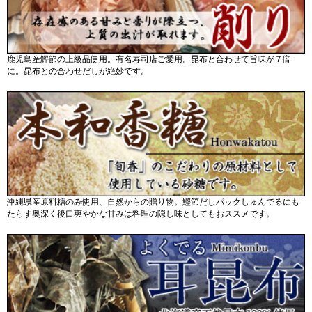
鹿児島産鰹節の上級品使用。有名寿司店ご愛用。昆布と合わせて旨味が７倍
に。昆布との合わせだしが絶妙です。
沖縄県産原料糖のみ使用、自然からの贈り物。鰹節だしパックしゅんでるにも
たらす奥深く後口爽やかな甘みは料理の隠し味としてもおススメです。