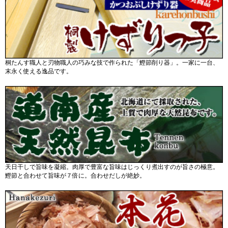
桐たんす職人と刃物職人の巧みな技で作られた「鰹節削り器」。一家に一台、
末永く使える逸品です。
天日干しで旨味を凝縮。肉厚で豊富な旨味はじっくり煮出すのが旨さの極意。
鰹節と合わせて旨味が７倍に。合わせだしが絶妙。