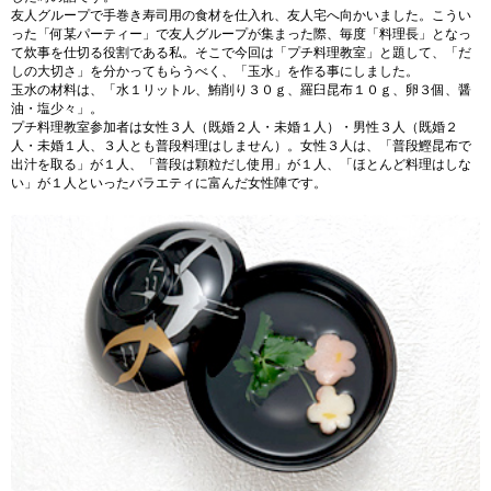
友人グループで手巻き寿司用の食材を仕入れ、友人宅へ向かいました。こうい
った「何某パーティー」で友人グループが集まった際、毎度「料理長」となっ
て炊事を仕切る役割である私。そこで今回は「プチ料理教室」と題して、「だ
しの大切さ」を分かってもらうべく、「玉水」を作る事にしました。
玉水の材料は、「水１リットル、鮪削り３０ｇ、羅臼昆布１０ｇ、卵３個、醤
油・塩少々」。
プチ料理教室参加者は女性３人（既婚２人・未婚１人）・男性３人（既婚２
人・未婚１人、３人とも普段料理はしません）。女性３人は、「普段鰹昆布で
出汁を取る」が１人、「普段は顆粒だし使用」が１人、「ほとんど料理はしな
い」が１人といったバラエティに富んだ女性陣です。