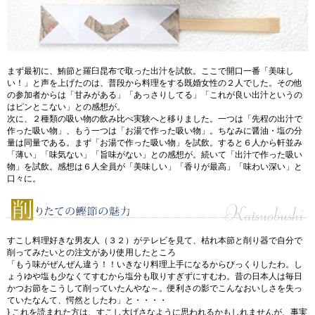
まず最初に、鮪節と羅臼昆布で取った出汁を試飲。ここで開口一番「美味し
い！」と声を上げたのは、普段から料理をする既婚女性の２人でした。その他
の参加者からは「甘みがある」「あっさりしてる」「これが良い出汁というの
はピンとこない」との感想が。
次に、２種類の吸い物の飲み比べ実験へと移りました。一つは「先程の出汁で
作った吸い物」、もう一つは「お湯で作った吸い物」。ちなみに醤油・塩の分
量は同量である。まず「お湯で作った吸い物」を試飲。すると６人から軒並み
「薄い」「味気ない」「旨味がない」との感想が。続いて「出汁で作った吸い
物」を試飲。感想は６人全員が「美味しい」「香りが最高」「味わい深い」と
口々に。
すこし料理好きな男友人（３２）がテレビを見て、枯れ本節と削り器で自分で
削ってみたいとの注文があり使用したところ
「もう味がぜんぜん違う！！いきなり料理上手になるからびっくりしたわ。し
ょうゆや塩も少なくてすむから塩分も取りすぎずにすむわ。昔の日本人は毎日
かつお節をこうして削っていたんやな～。便利さの影でこんなおいしさを失っ
ていたなんて、愕然としたわ」と・・・・
} これを読まれた方は、すこし大げさなように思われるかもしれませんが、事実