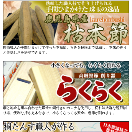
鰹節職人が手間ひまかけて作った本枯節。旨みを極限まで凝縮し、本来の香り
と美味しさを堪能できます。
鋼と地金を組み合わせた鍛造の鋼付きのカンナを使用し、切れ味抜群な鰹節削
り器。便利な押さえ木付きで、小さくなっても安全に鰹節が削れます。