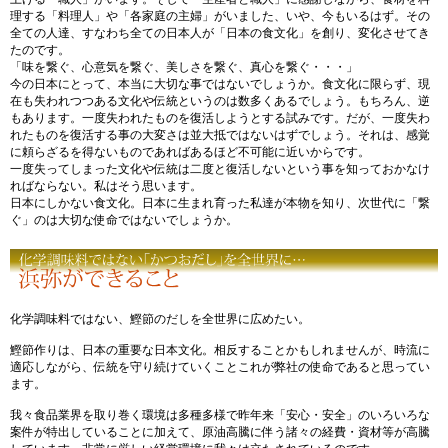
理する「料理人」や「各家庭の主婦」がいました、いや、今もいるはず。その
全ての人達、すなわち全ての日本人が「日本の食文化」を創り、変化させてき
たのです。
「味を繋ぐ、心意気を繋ぐ、美しさを繋ぐ、真心を繋ぐ・・・」
今の日本にとって、本当に大切な事ではないでしょうか。食文化に限らず、現
在も失われつつある文化や伝統というのは数多くあるでしょう。もちろん、逆
もあります。一度失われたものを復活しようとする試みです。だが、一度失わ
れたものを復活する事の大変さは並大抵ではないはずでしょう。それは、感覚
に頼らざるを得ないものであればあるほど不可能に近いからです。
一度失ってしまった文化や伝統は二度と復活しないという事を知っておかなけ
ればならない。私はそう思います。
日本にしかない食文化。日本に生まれ育った私達が本物を知り、次世代に「繋
ぐ」のは大切な使命ではないでしょうか。
化学調味料ではない、鰹節のだしを全世界に広めたい。
鰹節作りは、日本の重要な日本文化。相反することかもしれませんが、時流に
適応しながら、伝統を守り続けていくことこれが弊社の使命であると思ってい
ます。
我々食品業界を取り巻く環境は多種多様で昨年来「安心・安全」のいろいろな
案件が特出していることに加えて、原油高騰に伴う諸々の経費・資材等が高騰