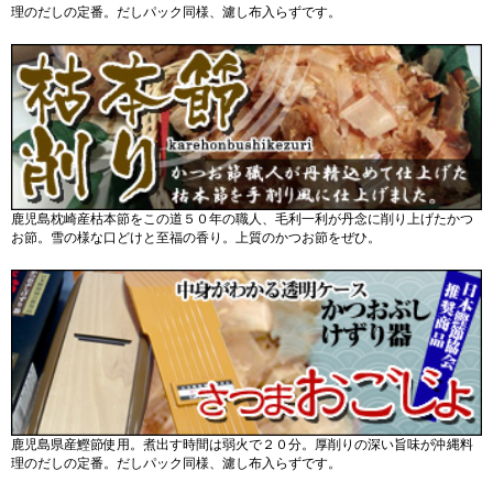
理のだしの定番。だしパック同様、濾し布入らずです。
鹿児島枕崎産枯本節をこの道５０年の職人、毛利一利が丹念に削り上げたかつ
お節。雪の様な口どけと至福の香り。上質のかつお節をぜひ。
鹿児島県産鰹節使用。煮出す時間は弱火で２０分。厚削りの深い旨味が沖縄料
理のだしの定番。だしパック同様、濾し布入らずです。