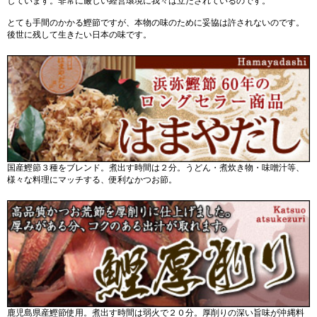
しています。非常に厳しい経営環境に我々は立たされているのです。
とても手間のかかる鰹節ですが、本物の味のために妥協は許されないのです。
後世に残して生きたい日本の味です。
国産鰹節３種をブレンド。煮出す時間は２分。うどん・煮炊き物・味噌汁等、
様々な料理にマッチする、便利なかつお節。
鹿児島県産鰹節使用。煮出す時間は弱火で２０分。厚削りの深い旨味が沖縄料