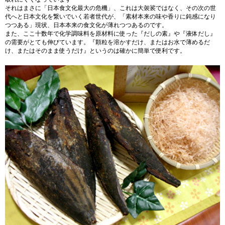
それはまさに「日本食文化最大の危機」、これは大袈裟ではなく、その次の世
代へと日本文化を繋いでいく若者世代が、「素材本来の味や香りに鈍感になり
つつある」現状、日本本来の食文化が薄れつつあるのです。
また、ここ十数年で化学調味料を原材料に使った『だしの素』や『液体だし』
の需要がとても伸びています。『顆粒を溶かすだけ、またはお水で薄めるだ
け、またはそのまま使うだけ』というのは確かに簡単で便利です。