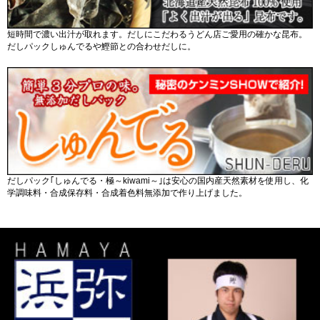
短時間で濃い出汁が取れます。だしにこだわるうどん店ご愛用の確かな昆布。
だしパックしゅんでるや鰹節との合わせだしに。
だしパック｢しゅんでる・極～kiwami～｣は安心の国内産天然素材を使用し、化
学調味料・合成保存料・合成着色料無添加で作り上げました。