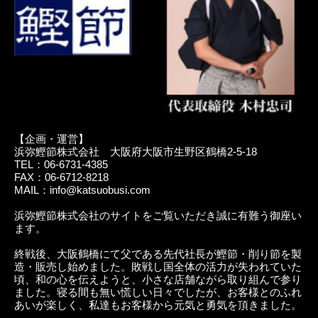
【企画・運営】
浜弥鰹節株式会社 大阪府大阪市生野区鶴橋2-5-18
TEL：06-6731-4385
FAX：06-6712-8218
MAIL：info@katsuobusi.com
浜弥鰹節株式会社のサイトをご覧いただき誠に有難う御座い
ます。
終戦後、大阪鶴橋にて父である先代社長が鰹節・削り節を製
造・販売し始めました。敗戦し国全体の活力が失われていた
頃、和の心を伝えようと、小さな店舗ながら取り組んで参り
ました。寝る間も無い慌しい日々でしたが、お客様とのふれ
あいが楽しく、私達もお客様から元気と勇気を頂きました。