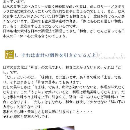
まっています。
欧米の食事に比べカロリーが低く栄養価が高い和食は、高カロリー・メタボリ
ックに悩む欧米の人々にとって理想的な食事と言えるのでしょう。また、欧米
の食事に人気が傾きかけていた日本国内でも和食にもう一度目を向ける人が多
くなっています。国内でも健康面や素材の良さ、「体にも心にも優しい和食」
に、もう一度注目するようになっているのです。
日本各地の素材を日本の調理法で調理してきた「和食」が、なんと言っても日
本人の口・体・心に最も合うのでしょう。
日本の食文化は「和食」の文化であり、和食に欠かせないもの、それは「だ
し」です。
「だし」というのは、「味付け」とは違います。あくまで味の「土台」であ
り、それはまさしく「和食の基本」でもあります。
だしの美味しさは「うま味」であり、出汁が効いていないと、料理が味気なく
なります。この「うま味」が効いていると、料理は断然美味しくなります。だ
しは素材の味やうま味を上手に引き立て、醤油・塩・みりんなど調味料の「土
台」となります。「だし」はすなわち、和食には決して欠かせない「縁の下の
力持ち」的存在なのです。
素材の持ち味・美味しさを最大限に引き出すこと・・・・
それが鰹節と昆布のだしです。