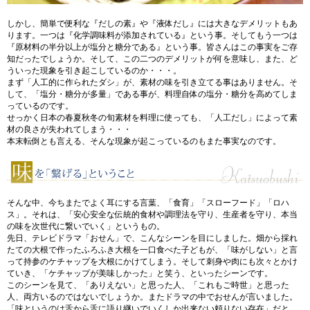
しかし、簡単で便利な『だしの素』や『液体だし』には大きなデメリットもあ
ります。一つは『化学調味料が添加されている』という事。そしてもう一つは
『原材料の半分以上が塩分と糖分である』という事。皆さんはこの事実をご存
知だったでしょうか。そして、この二つのデメリットが何を意味し、また、ど
ういった現象を引き起こしているのか・・・。
まず「人工的に作られたダシ」が、素材の味を引き立てる事はありません。そ
して、「塩分・糖分が多量」である事が、料理自体の塩分・糖分を高めてしま
っているのです。
せっかく日本の春夏秋冬の旬素材を料理に使っても、「人工だし」によって素
材の良さが失われてしまう・・・
本末転倒とも言える、そんな現象が起こっているのもまた事実なのです。
そんな中、今ちまたでよく耳にする言葉、「食育」「スローフード」「ロハ
ス」。それは、「安心安全な伝統的食材や調理法を守り、生産者を守り、本当
の味を次世代に繋いでいく」というもの。
先日、テレビドラマ「おせん」で、こんなシーンを目にしました。畑から採れ
たての大根で作ったふろふき大根を一口食べた子どもが、「味がしない」と言
って持参のケチャップを大根にかけてしまう。そして刺身や肉にも次々とかけ
ていき、「ケチャップが美味しかった」と笑う、といったシーンです。
このシーンを見て、「ありえない」と思った人、「これもご時世」と思った
人、両方いるのではないでしょうか。またドラマの中でおせんが言いました。
「味というのは舌から舌に語り継いでいくしか出来ない頼りない存在」だと。