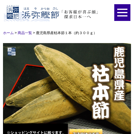
ホーム
>
商品一覧
>
鹿児島県産枯本節１本（約３００ｇ）