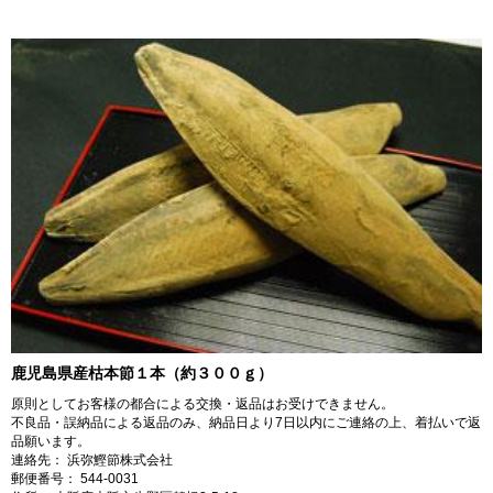
鹿児島県産枯本節１本（約３００ｇ）
原則としてお客様の都合による交換・返品はお受けできません。
不良品・誤納品による返品のみ、納品日より7日以内にご連絡の上、着払いで返
品願います。
連絡先： 浜弥鰹節株式会社
郵便番号： 544-0031