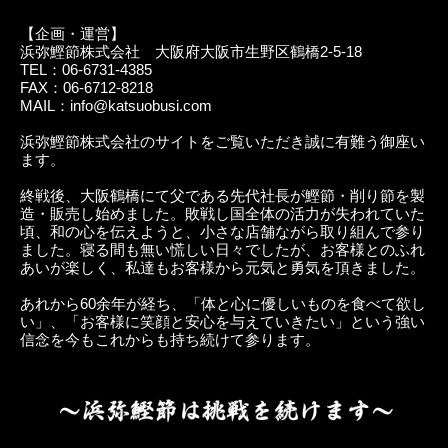
【企画・運営】
浜弥鰹節株式会社 大阪府大阪市生野区鶴橋2-5-18
TEL：06-6731-4385
FAX：06-6712-8218
MAIL：info@katsuobusi.com
浜弥鰹節株式会社のサイトをご覧いただき誠に有難う御座い
ます。
終戦後、大阪鶴橋にて父である先代社長が鰹節・削り節を製
造・販売し始めました。敗戦し国全体の活力が失われていた
頃、和の心を伝えようと、小さな店舗ながら取り組んで参り
ました。寝る間も無い慌しい日々でしたが、お客様とのふれ
あいが楽しく、私達もお客様から元気と勇気を頂きました。
あれから60余年が経ち、「体と心に優しいものを食べて欲し
い」、「お客様に笑顔と安心を与えていきたい」という強い
信念を今もこれからも持ち続けて参ります。